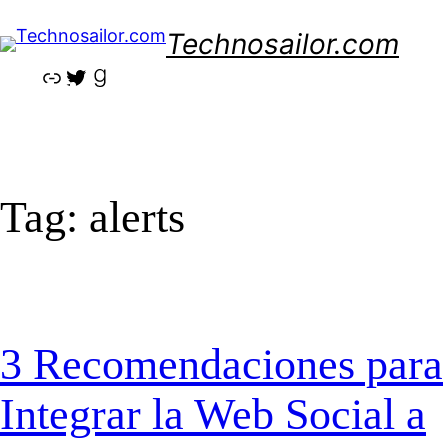
Skip
Technosailor.com
to
content
Link
Twitter
Goodreads
Tag:
alerts
3 Recomendaciones para
Integrar la Web Social a